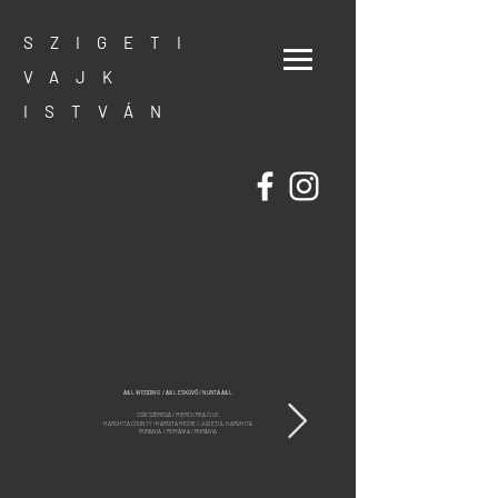
SZIGETI
VAJK
ISTVÁN
A&L WEDDING / A&L ESKÜVŐ / NUNTA A&L
CSÍKSZEREDA / MIERCUREA CIUC
HARGHITA COUNTY / HARGITA MEGYE / JUDEȚUL HARGHITA
ROMANIA / ROMÁNIA / ROMÂNIA