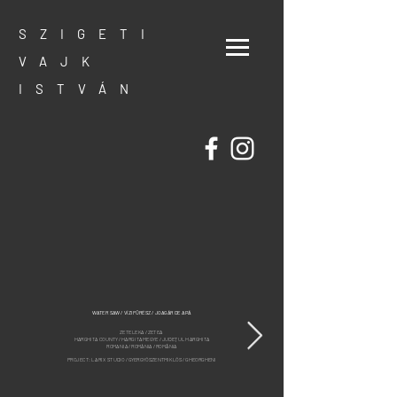
SZIGETI
VAJK
ISTVÁN
WATER SAW / VÍZIFŰRÉSZ / JOAGĂR DE APĂ
ZETELEKA / ZETEA
HARGHITA COUNTY / HARGITA MEGYE / JUDEȚUL HARGHITA
ROMANIA / ROMÁNIA / ROMÂNIA
PROJECT: LARIX STUDIO / GYERGYÓSZENTMIKLÓS / GHEORGHENI